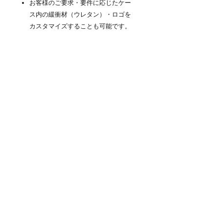
お客様のご要求・要件に応じたケー
ス内の緩衝材（ウレタン）・ロゴを
カスタマイズすることも可能です。
商品について
『NEO KEEPR』PROTECTOR
CASE（プロテクターケース）は高防塵
防水性と耐衝撃を維持するための厳しい
検査をパスしています。ラバーシール・
圧力除去バルブ等の本体に付属するパー
ツも無条件に交換保証の対象となりま
す。※内容物へは適用外となります。※
ケースが通常の合理的な摩擦を超えて誤
用された場合にのみ、本保証は無効とな
ります。
商品情報