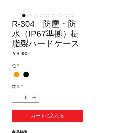
R-304 防塵・防
水（IP67準拠）樹
脂製ハードケース
価
￥8,980
格
色
*
数量
*
カートに入れる
商品特徴