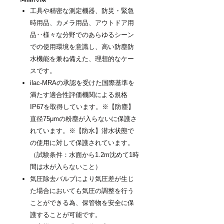
工具や精密な測定機器、防災・緊急
時用品、カメラ用品、アウトドア用
品‥様々な分野でのあらゆるシーン
での使用環境を意識し、高い防塵防
水機能を兼ね備えた、理想的なケー
スです。
ilac-MRAの承認を受けた国際基準を
満たす適合性評価機関による規格
IP67を取得しています。※【防塵】
直径75μmの粉塵が入らないに保護さ
れています。※【防水】潜水状態で
の使用に対して保護されています。
（試験条件：水面から1.2m沈めて1時
間は水が入らないこと）
気圧除去バルブにより気圧差が生じ
た場合においても気圧の調整を行う
ことができる為、保管物を安全に保
護することが可能です。