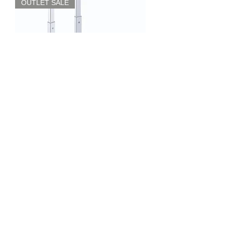
OUTLET SALE
リミテッドコレクション 機内持込可
フライトケース アルミケース 1～3
泊向け 32L（1722F）
通常価格
セール価格
￥49,800
￥39,980
​お問い合わせ |
support@hisaki.net