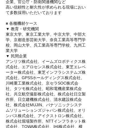
企業、官公庁・防衛関連機関など
高い信頼性と耐久性が求められる現場におい
て多数採用いただいております
■ 各種機材ケース
▼ 教育・研究機関
東京大学、東京工業大学、中京大学、中部大
学、京都造形芸術大学、奈良工業高等専門学
校、岡山大学、呉工業高等専門学校、九州工
業大学
▼ 民間企業
アンリツ株式会社、イームズロボティクス株
式会社、エアロセンス株式会社、東芝エレベ
ーター株式会社、東芝インフラシステムズ株
式会社、GPSSホールディングス株式会社、
川崎重工業株式会社、京セラSOC株式会
社、タツモ株式会社、昭和電機産業株式会
社、共立航空撮影株式会社、株式会社日立製
作所、日立建機株式会社、清水建設株式会
社、株式会社MUJIN、パナソニックシステ
ムソリューションズジャパン株式会社、オリ
ンパス株式会社、アイクストロン株式会社、
株式会社堀場製作所、NTTインフラネット株
式会社、TOWA株式会社、IHI株式会社、横