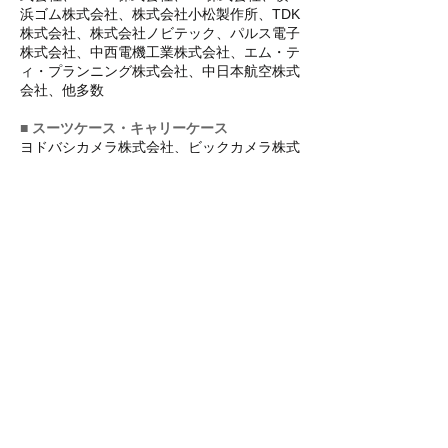
浜ゴム株式会社、株式会社小松製作所、TDK
株式会社、株式会社ノビテック、パルス電子
株式会社、中西電機工業株式会社、エム・テ
ィ・プランニング株式会社、中日本航空株式
会社、他多数
■ スーツケース・キャリーケース
ヨドバシカメラ株式会社、ビックカメラ株式
会社、全日空商事株式会社、マスヤ商事株式
会社、他多数
■ ポータブル電源・ソーラーパネル​・ポータ
ブル冷蔵庫等 電化製品
▼ 民間企業
花王株式会社、株式会社日立インダストリア
ルプロダクツ、株式会社ビーアンドエス・コ
ーポレーション、株式会社シーテック、コム
パス株式会社
▼ 官公庁・防衛関連
自衛隊神戸地方協力本部、自衛隊石川地方協
力本部、岩国航空基地隊、海上自衛隊徳島航
空基地隊、海上自衛隊那覇航空基地隊、海上
自衛隊舞鶴地方総監部、陸上自衛隊海田市駐