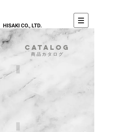
HISAKI CO., LTD.
catalog
商品カタログ
A-model
AN-model