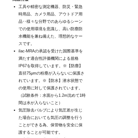
工具や精密な測定機器、防災・緊急
時用品、カメラ用品、アウトドア用
品‥様々な分野でのあらゆるシーン
での使用環境を意識し、高い防塵防
水機能を兼ね備えた、理想的なケー
スです。
ilac-MRAの承認を受けた国際基準を
満たす適合性評価機関による規格
IP67を取得しています。※【防塵】
直径75μmの粉塵が入らないに保護さ
れています。※【防水】潜水状態で
の使用に対して保護されています。
（試験条件：水面から1.2m沈めて1時
間は水が入らないこと）
気圧除去バルブにより気圧差が生じ
た場合においても気圧の調整を行う
ことができる為、保管物を安全に保
護することが可能です。