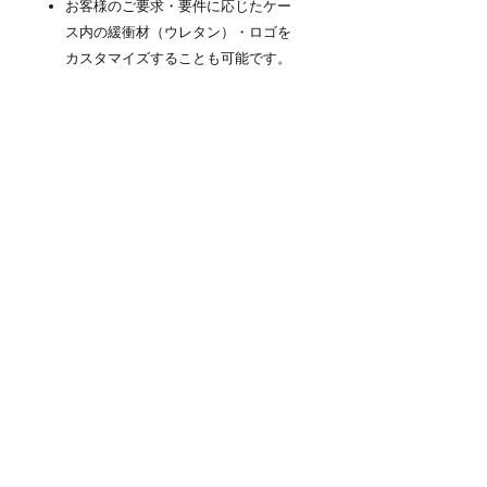
お客様のご要求・要件に応じたケー
ス内の緩衝材（ウレタン）・ロゴを
カスタマイズすることも可能です。
商品について
『NEO KEEPR』PROTECTOR
CASE（プロテクターケース）は高防塵
防水性と耐衝撃を維持するための厳しい
検査をパスしています。ラバーシール・
圧力除去バルブ等の本体に付属するパー
ツも無条件に交換保証の対象となりま
す。※内容物へは適用外となります。※
ケースが通常の合理的な摩擦を超えて誤
用された場合にのみ、本保証は無効とな
ります。
商品情報