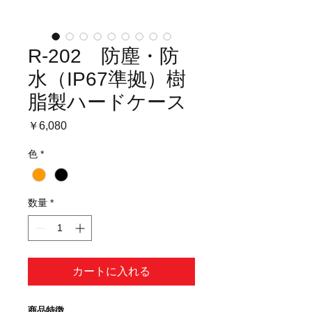
R-202 防塵・防
水（IP67準拠）樹
脂製ハードケース
価
￥6,080
格
色
*
数量
*
カートに入れる
商品特徴