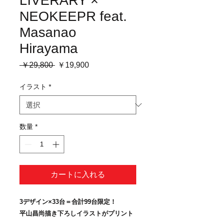
LIVERARY ×
NEOKEEPR feat.
Masanao
Hirayama
通
セ
 ￥29,800 
￥19,900
常
ー
価
ル
イラスト
*
格
価
格
数量
*
カートに入れる
3デザイン×33台＝合計99台限定！
平山昌尚描き下ろしイラストがプリント