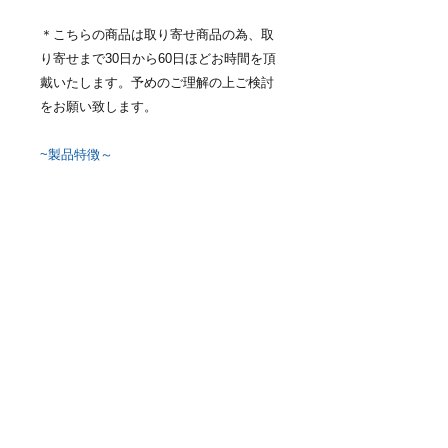
＊こちらの商品は取り寄せ商品の為、取
り寄せまで30日から60日ほどお時間を頂
戴いたします。予めのご理解の上ご検討
をお願い致します。
~製品特徴～
・内装（ディバイダー）の取り外し可能
・ナイロン（CORDURA)とアルミ合金の
ハイブリッド設計
・アルミ合金による高耐久性と独自の質
感
・ボールベアリング内蔵の4輪キャスタ
ーによりスムーズな取り回し
・フロントポケットが装備されているの
で小物の出し入れが便利
・内装（ディバイダー）を取り外すこと
でスーツケースとしても使用可能