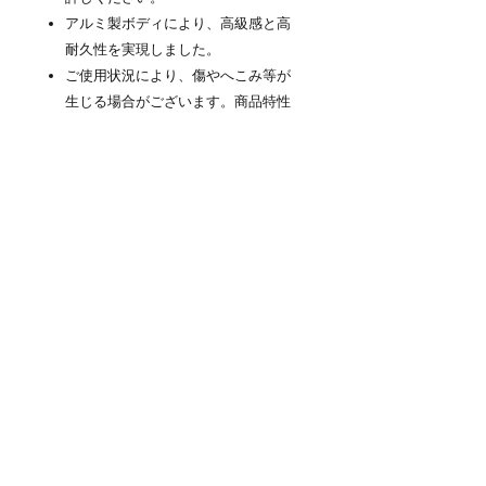
アルミ製ボディにより、高級感と高
耐久性を実現しました。
ご使用状況により、傷やへこみ等が
生じる場合がございます。商品特性
としてあらかじめご了承下さい。
商品について
高剛性軽量アルミ製スーツケース
「NEOKEEPR」(ネオキーパー)はボディ
のメイン素材に軽量アルミニウムを採用
した金属製スーツケースです。頑丈なア
ルミの素材感を活かしたデザインと使い
易さの両立を追求しました。ビジネスか
ら旅行まで、メンズ・レディース問わず
おすすめのキャリーケースです。機内持
ち込み可能な小型サイズから、長期滞在
用の大型サイズまで取り揃えています。