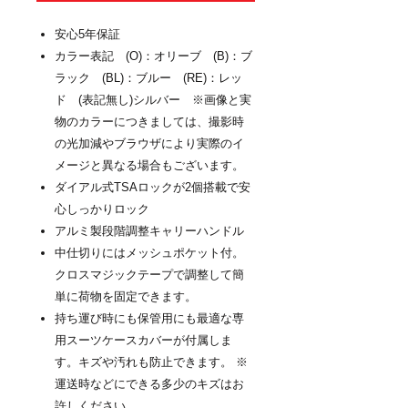
安心5年保証
カラー表記 (O)：オリーブ (B)：ブ
ラック (BL)：ブルー (RE)：レッ
ド (表記無し)シルバー ※画像と実
物のカラーにつきましては、撮影時
の光加減やブラウザにより実際のイ
メージと異なる場合もございます。
ダイアル式TSAロックが2個搭載で安
心しっかりロック
アルミ製段階調整キャリーハンドル
中仕切りにはメッシュポケット付。
クロスマジックテープで調整して簡
単に荷物を固定できます。
持ち運び時にも保管用にも最適な専
用スーツケースカバーが付属しま
す。キズや汚れも防止できます。 ※
運送時などにできる多少のキズはお
許しください。