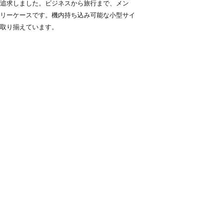
追求しました。ビジネスから旅行まで、メン
が負担いたします
お客様理由による返
リーケースです。機内持ち込み可能な小型サイ
例）ご注文のお間違
取り揃えています。
要など
商品到着後７日以
返送料はお客様ご
ます。
返金手数料（返金
とさせていただき
※商品の交換をご
さい。
キャンセル・返品・
以下の場合は、返品
事前のご連絡がな
商品到着後、上記
７日以内、
お客様理由による
お客様がご使用に
パッケージや箱、
商品の箱・説明書
た場合