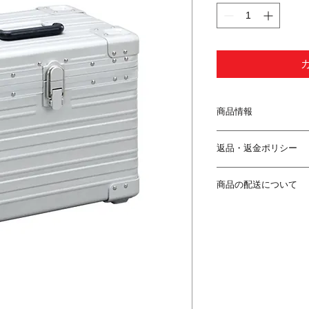
商品情報
外寸(cm)縦×横×奥
返品・返金ポリシー
重量(kg)：3.6
容量：約29L
キャンセル
本体素材: アルミ
商品の配送について
発送前のキャンセ
へご連絡ください
送料
発送中止が間に合
全国一律1000円
す。
※離島の場合はプラス
発送中止が間に合
※ご購入金額1000
ります。
す。
発送中止にともな
負担とさせていた
発送のタイミング
解下さい。