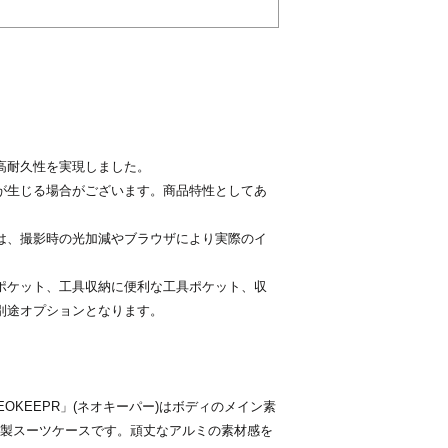
平日のみ出荷とさせ
※土日祝日、お盆期
ご注意事項
す。
以下の場合は、当店
正午までのご注文は
せていただく場合が
１週間以内にご入
梱包
クレジットカード
商品をビニールで覆
ます。
返品・返金・交換
高耐久性を実現しました。
※プレゼント梱包は
商品が届きました
が生じる場合がございます。商品特性としてあ
軽にご相談下さい。
認ください。
商品の返品・交換
は、撮影時の光加減やブラウザにより実際のイ
連絡をお願いいた
。
合、ご返品をお受
ポケット、工具収納に便利な工具ポケット、収
返品・返金・交換
名前・お電話番号
別途オプションとなります。
ください。
当社理由による返品
例）品違い・初期不
商品到着後７日以
OKEEPR」(ネオキーパー)はボディのメイン素
速やかに良品と交
製スーツケースです。頑丈なアルミの素材感を
返送料、返金手数