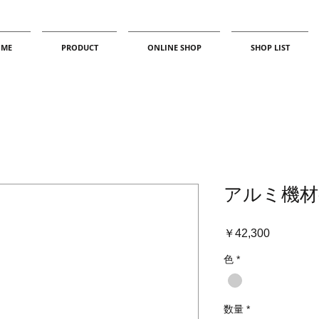
ME
PRODUCT
ONLINE SHOP
SHOP LIST
アルミ機材ケー
価
￥42,300
格
色
*
数量
*