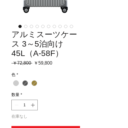
アルミスーツケー
ス 3～5泊向け
45L（A-58F）
通
セ
 ￥72,800 
￥59,800
常
ー
色
*
価
ル
格
価
格
数量
*
在庫なし