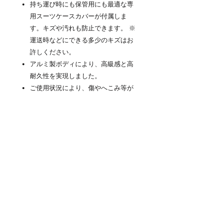
持ち運び時にも保管用にも最適な専
用スーツケースカバーが付属しま
す。キズや汚れも防止できます。 ※
運送時などにできる多少のキズはお
許しください。
アルミ製ボディにより、高級感と高
耐久性を実現しました。
ご使用状況により、傷やへこみ等が
生じる場合がございます。商品特性
としてあらかじめご了承下さい。
商品について
高剛性軽量アルミ製スーツケース
「NEOKEEPR」(ネオキーパー)はボディ
のメイン素材に軽量アルミニウムを採用
した金属製スーツケースです。頑丈なア
ルミの素材感を活かしたデザインと使い
易さの両立を追求しました。ビジネスか
ら旅行まで、メンズ・レディース問わず