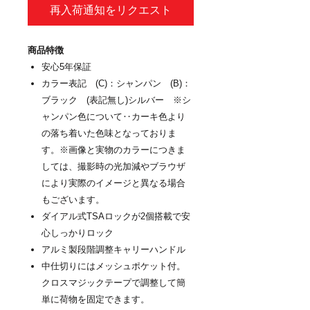
再入荷通知をリクエスト
商品特徴
安心5年保証
カラー表記 (C)：シャンパン (B)：
ブラック (表記無し)シルバー ※シ
ャンパン色について‥カーキ色より
の落ち着いた色味となっておりま
す。※画像と実物のカラーにつきま
しては、撮影時の光加減やブラウザ
により実際のイメージと異なる場合
もございます。
ダイアル式TSAロックが2個搭載で安
心しっかりロック
アルミ製段階調整キャリーハンドル
中仕切りにはメッシュポケット付。
クロスマジックテープで調整して簡
単に荷物を固定できます。