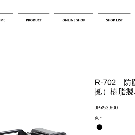
ME
PRODUCT
ONLINE SHOP
SHOP LIST
R-702 
拠）樹脂製
JP¥53,600
價
格
色
*