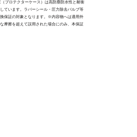
 CASE（プロテクターケース）は高防塵防水性と耐衝
返送料、返金手数
しています。ラバーシール・圧力除去バルブ等
が負担いたします
換保証の対象となります。※内容物へは適用外
お客様理由による返
例）ご注文のお間違
な摩擦を超えて誤用された場合にのみ、本保証
要など
商品到着後７日以
返送料はお客様ご
ます。
返金手数料（返金
とさせていただき
※商品の交換をご
さい。
キャンセル・返品・
以下の場合は、返品
事前のご連絡がな
商品到着後、上記
７日以内、
お客様理由による
お客様がご使用に
パッケージや箱、
商品の箱・説明書