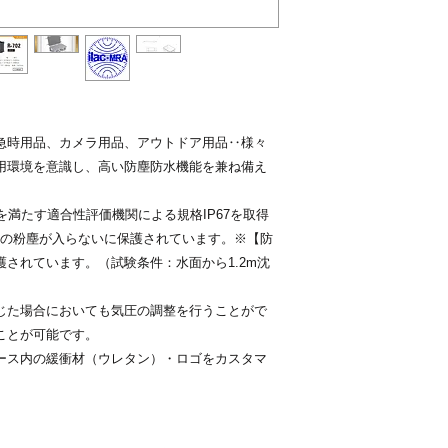
負担とさせていた
発送のタイミング
解下さい。
平日のみ出荷とさせ
※土日祝日、お盆期
ご注意事項
す。
以下の場合は、当店
正午までのご注文は
せていただく場合が
１週間以内にご入
梱包
急時用品、カメラ用品、アウトドア用品‥様々
クレジットカード
商品をビニールで覆
用環境を意識し、高い防塵防水機能を兼ね備え
ます。
返品・返金・交換
※プレゼント梱包は
商品が届きました
基準を満たす適合性評価機関による規格IP67を取得
軽にご相談下さい。
認ください。
mの粉塵が入らないに保護されています。※【防
商品の返品・交換
されています。（試験条件：水面から1.2m沈
連絡をお願いいた
合、ご返品をお受
じた場合においても気圧の調整を行うことがで
返品・返金・交換
ことが可能です。
名前・お電話番号
ください。
ース内の緩衝材（ウレタン）・ロゴをカスタマ
当社理由による返品
例）品違い・初期不
商品到着後７日以
速やかに良品と交