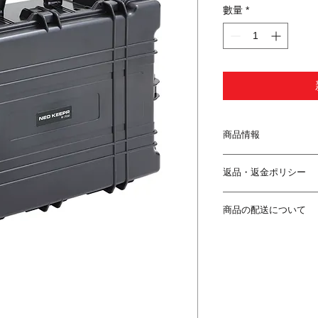
數量
*
商品情報
外寸(mm)長さ×幅×
返品・返金ポリシー
内寸(mm)長さ×幅×
高さ（内寸）フタ：
キャンセル
重量(kg)：17
商品の配送について
発送前のキャンセ
防塵・防水機能 I
へご連絡ください
付属品：ウレタン
送料
発送中止が間に合
ルダーストラップ
全国一律1000円
す。
※離島の場合はプラス
発送中止が間に合
※ご購入金額1000
ります。
す。
発送中止にともな