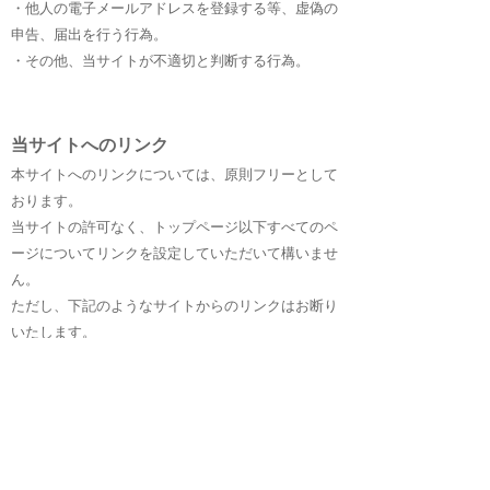
・他人の電子メールアドレスを登録する等、虚偽の
申告、届出を行う行為。
・その他、当サイトが不適切と判断する行為。
当サイトへのリンク
本サイトへのリンクについては、原則フリーとして
おります。
当サイトの許可なく、トップページ以下すべてのペ
ージについてリンクを設定していただいて構いませ
ん。
ただし、下記のようなサイトからのリンクはお断り
いたします。
・特定の個人や団体について誹謗中傷や名誉を毀損
している、またはその可能性のあるウェブサイト
・反社会的内容(アダルトコンテンツ等)が掲載され
たウェブサイト
・著作権および知的財産権を遵守しないウェブサイ
ト