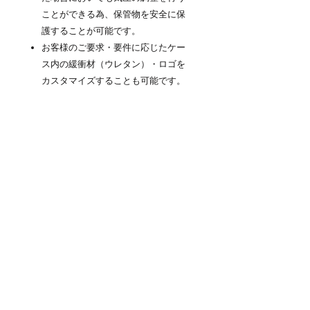
ことができる為、保管物を安全に保
護することが可能です。
お客様のご要求・要件に応じたケー
ス内の緩衝材（ウレタン）・ロゴを
カスタマイズすることも可能です。
商品について
『NEO KEEPR』PROTECTOR
CASE（プロテクターケース）は高防塵
防水性と耐衝撃を維持するための厳しい
検査をパスしています。ラバーシール・
圧力除去バルブ等の本体に付属するパー
ツも無条件に交換保証の対象となりま
す。※内容物へは適用外となります。※
ケースが通常の合理的な摩擦を超えて誤
用された場合にのみ、本保証は無効とな
ります。