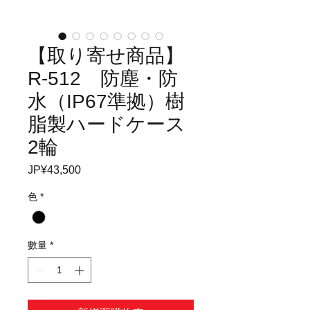
【取り寄せ商品】
R-512 防塵・防
水（IP67準拠）樹
脂製ハードケース
2輪
JP¥43,500
價
格
色
*
數量
*