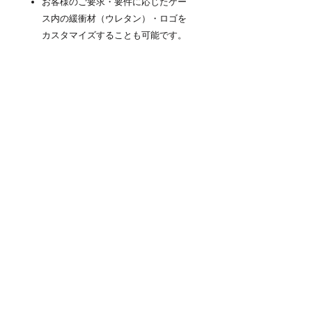
お客様のご要求・要件に応じたケー
ス内の緩衝材（ウレタン）・ロゴを
カスタマイズすることも可能です。
商品について
『NEO KEEPR』PROTECTOR
CASE（プロテクターケース）は高防塵
防水性と耐衝撃を維持するための厳しい
検査をパスしています。ラバーシール・
圧力除去バルブ等の本体に付属するパー
ツも無条件に交換保証の対象となりま
す。※内容物へは適用外となります。※
ケースが通常の合理的な摩擦を超えて誤
用された場合にのみ、本保証は無効とな
ります。
商品情報