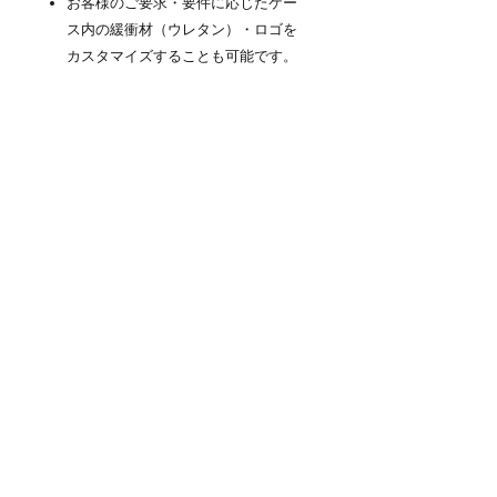
お客様のご要求・要件に応じたケー
ス内の緩衝材（ウレタン）・ロゴを
カスタマイズすることも可能です。
商品について
『NEO KEEPR』PROTECTOR
CASE（プロテクターケース）は高防塵
防水性と耐衝撃を維持するための厳しい
検査をパスしています。ラバーシール・
圧力除去バルブ等の本体に付属するパー
ツも無条件に交換保証の対象となりま
す。※内容物へは適用外となります。※
ケースが通常の合理的な摩擦を超えて誤
用された場合にのみ、本保証は無効とな
ります。
商品情報