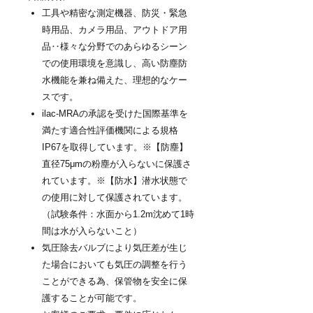
工具や精密な測定機器、防災・緊急
時用品、カメラ用品、アウトドア用
品‥様々な分野でのあらゆるシーン
での使用環境を意識し、高い防塵防
水機能を兼ね備えた、理想的なケー
スです。
ilac-MRAの承認を受けた国際基準を
満たす適合性評価機関による規格
IP67を取得しています。※【防塵】
直径75μmの粉塵が入らないに保護さ
れています。※【防水】潜水状態で
の使用に対して保護されています。
（試験条件：水面から1.2m沈めて1時
間は水が入らないこと）
気圧除去バルブにより気圧差が生じ
た場合においても気圧の調整を行う
ことができる為、保管物を安全に保
護することが可能です。