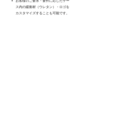
お客様のご要求・要件に応じたケー
ス内の緩衝材（ウレタン）・ロゴを
カスタマイズすることも可能です。
商品について
『NEO KEEPR』PROTECTOR
CASE（プロテクターケース）は高防塵
防水性と耐衝撃を維持するための厳しい
検査をパスしています。ラバーシール・
圧力除去バルブ等の本体に付属するパー
ツも無条件に交換保証の対象となりま
す。※内容物へは適用外となります。※
ケースが通常の合理的な摩擦を超えて誤
用された場合にのみ、本保証は無効とな
ります。
商品情報