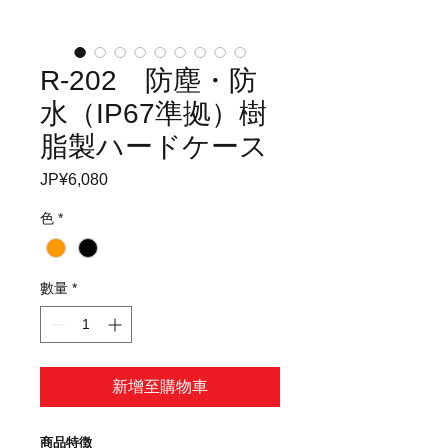
R-202 防塵・防
水（IP67準拠）樹
脂製ハードケース
JP¥6,080
價
格
色
*
數量
*
新增至購物車
商品特徴