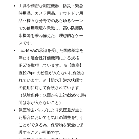
工具や精密な測定機器、防災・緊急
時用品、カメラ用品、アウトドア用
品‥様々な分野でのあらゆるシーン
での使用環境を意識し、高い防塵防
水機能を兼ね備えた、理想的なケー
スです。
ilac-MRAの承認を受けた国際基準を
満たす適合性評価機関による規格
IP67を取得しています。※【防塵】
直径75μmの粉塵が入らないに保護さ
れています。※【防水】潜水状態で
の使用に対して保護されています。
（試験条件：水面から1.2m沈めて1時
間は水が入らないこと）
気圧除去バルブにより気圧差が生じ
た場合においても気圧の調整を行う
ことができる為、保管物を安全に保
護することが可能です。