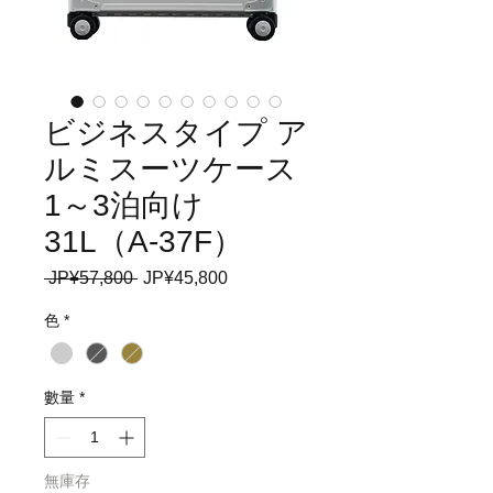
ビジネスタイプ ア
ルミスーツケース
1～3泊向け
31L（A-37F）
 JP¥57,800 
一
JP¥45,800
促
般
銷
色
*
價
價
格
格
數量
*
無庫存