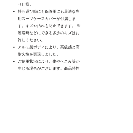
り仕様。
持ち運び時にも保管用にも最適な専
用スーツケースカバーが付属しま
す。キズや汚れも防止できます。 ※
運送時などにできる多少のキズはお
許しください。
アルミ製ボディにより、高級感と高
耐久性を実現しました。
ご使用状況により、傷やへこみ等が
生じる場合がございます。商品特性
としてあらかじめご了承下さい。
商品について
高剛性軽量アルミ製スーツケース
「NEOKEEPR」(ネオキーパー)はボディ
のメイン素材に軽量アルミニウムを採用
した金属製スーツケースです。頑丈なア
ルミの素材感を活かしたデザインと使い
易さの両立を追求しました。ビジネスか