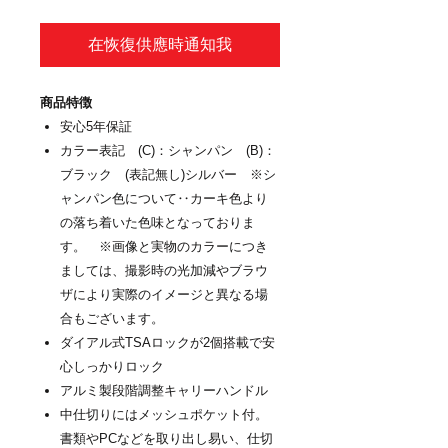
在恢復供應時通知我
商品特徴
安心5年保証
カラー表記 (C)：シャンパン (B)：
ブラック (表記無し)シルバー ※シ
ャンパン色について‥カーキ色より
の落ち着いた色味となっておりま
す。 ※画像と実物のカラーにつき
ましては、撮影時の光加減やブラウ
ザにより実際のイメージと異なる場
合もございます。
ダイアル式TSAロックが2個搭載で安
心しっかりロック
アルミ製段階調整キャリーハンドル
中仕切りにはメッシュポケット付。
書類やPCなどを取り出し易い、仕切