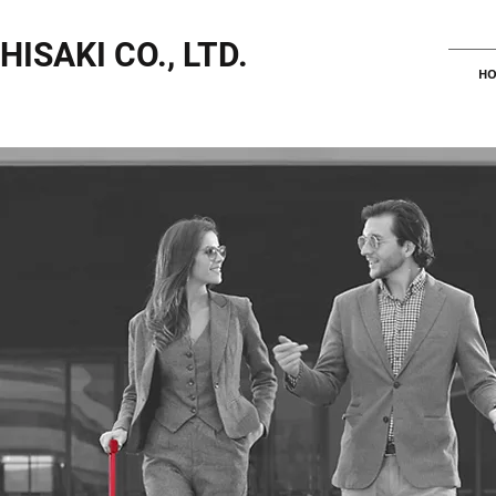
HISAKI CO., LTD.
HO