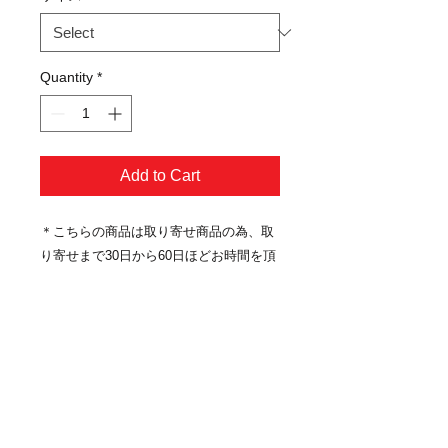
Quantity
*
Add to Cart
＊こちらの商品は取り寄せ商品の為、取
り寄せまで30日から60日ほどお時間を頂
戴いたします。予めのご理解の上ご検討
をお願い致します。
～製品特徴～
・内装（ディバイダー）の取り外し可能
・アルミ合金による高耐久性と独自の質
感
・ボールベアリング内蔵の4輪キャスタ