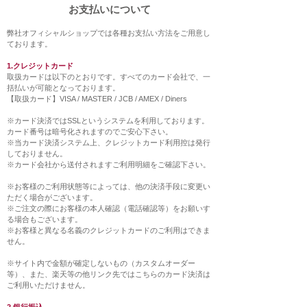
お支払いについて
弊社オフィシャルショップでは各種お支払い方法をご用意し
ております。
1.クレジットカード
取扱カードは以下のとおりです。すべてのカード会社で、一
括払いが可能となっております。
【取扱カード】VISA / MASTER / JCB / AMEX / Diners
※カード決済ではSSLというシステムを利用しております。
カード番号は暗号化されますのでご安心下さい。
※当カード決済システム上、クレジットカード利用控は発行
しておりません。
※カード会社から送付されますご利用明細をご確認下さい。
※お客様のご利用状態等によっては、他の決済手段に変更い
ただく場合がございます。
※ご注文の際にお客様の本人確認（電話確認等）をお願いす
る場合もございます。
​※お客様と異なる名義のクレジットカードのご利用はできま
せん。
※サイト内で金額が確定しないもの（カスタムオーダー
等）、また、楽天等の他リンク先ではこちらのカード決済は
ご利用いただけません。