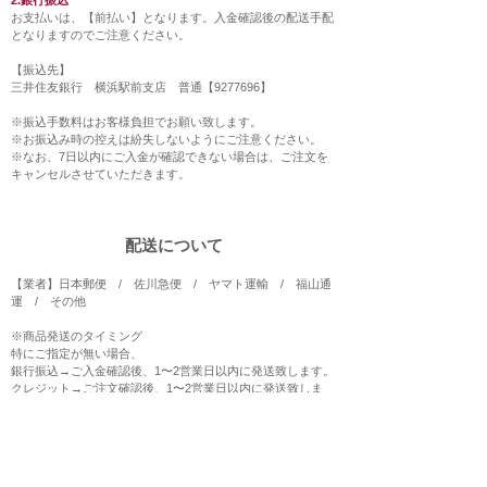
2.銀行振込
お支払いは、【前払い】となります。入金確認後の配送手配
となりますのでご注意ください。
【振込先】
三井住友銀行 横浜駅前支店 普通【9277696】
※振込手数料はお客様負担でお願い致します。
※お振込み時の控えは紛失しないようにご注意ください。
※なお、7日以内にご入金が確認できない場合は、ご注文を
キャンセルさせていただきます。
配送について
【業者】日本郵便 / 佐川急便 / ヤマト運輸 / 福山通
運 / その他
※商品発送のタイミング
特にご指定が無い場合、
銀行振込→ご入金確認後、1〜2営業日以内に発送致します。
クレジット→ご注文確認後、1〜2営業日以内に発送致しま
す。
※配送希望時間帯をご指定出来ます
午前中・12時〜14時・14時〜17時・17時〜19時・19時〜21
時