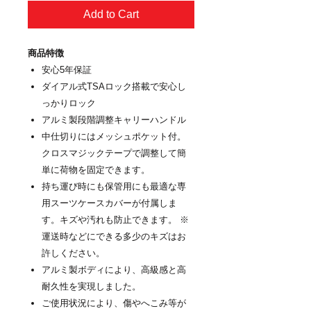
Add to Cart
商品特徴
安心5年保証
ダイアル式TSAロック搭載で安心し
っかりロック
アルミ製段階調整キャリーハンドル
中仕切りにはメッシュポケット付。
クロスマジックテープで調整して簡
単に荷物を固定できます。
持ち運び時にも保管用にも最適な専
用スーツケースカバーが付属しま
す。キズや汚れも防止できます。 ※
運送時などにできる多少のキズはお
許しください。
アルミ製ボディにより、高級感と高
耐久性を実現しました。
ご使用状況により、傷やへこみ等が