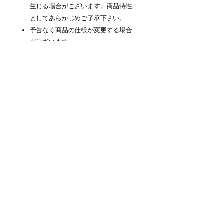
生じる場合がございます。商品特性
としてあらかじめご了承下さい。
予告なく商品の仕様が変更する場合
がございます
商品について
高剛性軽量アルミ製スーツケース
「NEOKEEPR」(ネオキーパー)はボディ
のメイン素材に軽量アルミニウムを採用
した金属製スーツケースです。頑丈なア
ルミの素材感を活かしたデザインと使い
易さの両立を追求しました。ビジネスか
ら旅行まで、メンズ・レディース問わず
おすすめのキャリーケースです。機内持
ち込み可能な小型サイズから、長期滞在
用の大型サイズまで取り揃えています。
商品情報