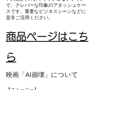
で、クレバーな印象のアタッシュケー
スです。重要なビジネスシーンなどに
是非ご活用ください。
商品ページはこち
ら
映画「AI崩壊」について
【ストーリー】
１０年後の未来。全国民の個人情報や
健康を完全に管理し、生活に欠かせな
い存在になったＡＩが突如暴走。
人間の生きる価値を選別し殺戮を始め
た。日本中がパニックに陥る中、ＡＩ
暴走のテロリストに断定されたのは開